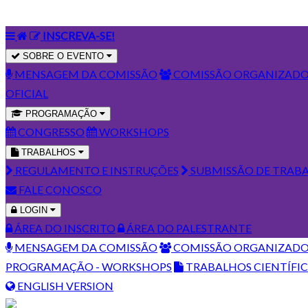
INSCREVA-SE!
SOBRE O EVENTO
MENSAGEM DA COMISSÃO
COMISSÃO ORGANIZAD
OFICIAL
PROGRAMAÇÃO
CONGRESSO
WORKSHOPS
TRABALHOS
REGULAMENTO E INSTRUÇÕES
SUBMISSÃO DE TRAB
FALE CONOSCO
LOGIN
ÁREA DO INSCRITO
ÁREA DO PALESTRANTE
MENSAGEM DA COMISSÃO
COMISSÃO ORGANIZAD
PROGRAMAÇÃO - WORKSHOPS
TRABALHOS CIENTÍFI
ENGLISH VERSION