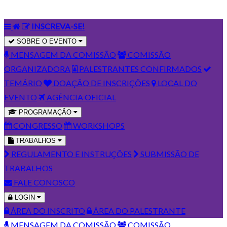
INSCREVA-SE!
SOBRE O EVENTO
MENSAGEM DA COMISSÃO
COMISSÃO
ORGANIZADORA
PALESTRANTES CONFIRMADOS
TEMÁRIO
DOAÇÃO DE INSCRIÇÕES
LOCAL DO
EVENTO
AGÊNCIA OFICIAL
PROGRAMAÇÃO
CONGRESSO
WORKSHOPS
TRABALHOS
REGULAMENTO E INSTRUÇÕES
SUBMISSÃO DE
TRABALHOS
FALE CONOSCO
LOGIN
ÁREA DO INSCRITO
ÁREA DO PALESTRANTE
MENSAGEM DA COMISSÃO
COMISSÃO